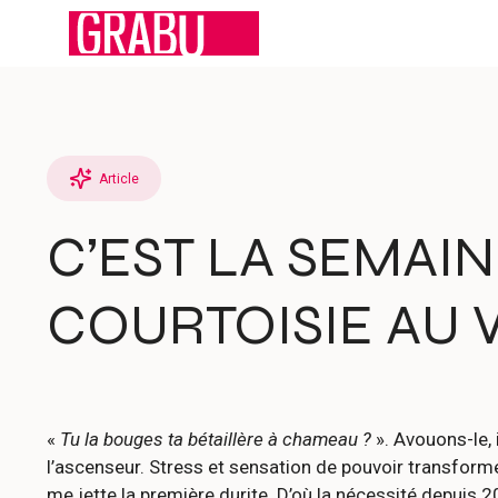
Aller
au
contenu
Article
C’EST LA SEMAI
COURTOISIE AU 
«
Tu la bouges ta bétaillère à chameau ?
». Avouons-le, 
l’ascenseur. Stress et sensation de pouvoir transformer
me jette la première durite. D’où la nécessité depuis 2