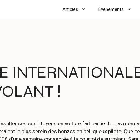
Articles
Évènements
NE INTERNATIONALE
VOLANT !
insulter ses concitoyens en voiture fait partie de ces mêmes
aient le plus serein des bonzes en belliqueux pilote. Que cel
008 d’une semaine consacrée à la courtoisie au volant. Sept 