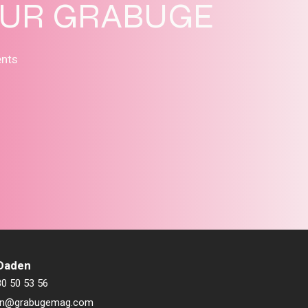
SUR GRABUGE
ents
 Daden
80 50 53 56
ien@grabugemag.com