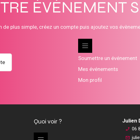
OTRE ÉVÈNEMENT 
n de plus simple, créez un compte puis ajoutez vos évènem
Soumettre un événement
te
Mes événements
Mon profil
Quoi voir ?
Julien
06 
jul