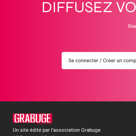
DIFFUSEZ V
Rie
Se connecter / Créer un comp
Un site édité par l'association Grabuge