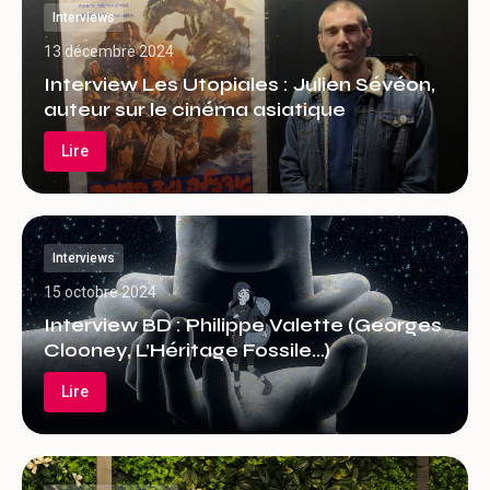
Interviews
13 décembre 2024
Interview Les Utopiales : Julien Sévéon,
auteur sur le cinéma asiatique
Lire
Interviews
15 octobre 2024
Interview BD : Philippe Valette (Georges
Clooney, L’Héritage Fossile…)
Lire