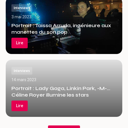
Interviews
3 mai 2023
Portrait : Taissa Arruda, ingénieure aux
manettes du son pop
Lire
Interviews
14 mars 2023
Portrait : Lady Gaga, Linkin Park, -M-…
Céline Royer illumine les stars
Lire