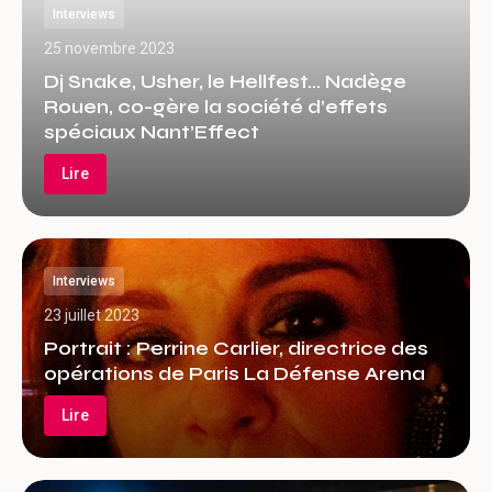
Interviews
25 novembre 2023
Dj Snake, Usher, le Hellfest… Nadège
Rouen, co-gère la société d’effets
spéciaux Nant’Effect
Lire
Interviews
23 juillet 2023
Portrait : Perrine Carlier, directrice des
opérations de Paris La Défense Arena
Lire