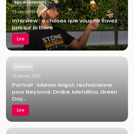
Bars et restaurants
16 septembre 2024
Interview : 9 choses que vous ne savez
pas sur la bière
Lire
Interviews
16 janvier 2024
Portrait : Manon Arigot, technicienne
pour Beyoncé, Drake, Metallica, Green
Day…
Lire