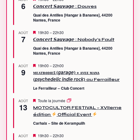
6
i
𝘾𝙤𝙣𝙘𝙚𝙧𝙩 𝙎𝙖𝙪𝙫𝙖𝙜𝙚 : Douves
s
e
Quai des Antilles [Hangar à Bananes], 44200
n
Nantes, France
a
v
M
19h30
–
22h30
AOÛT
a
7
i
n
𝘾𝙤𝙣𝙘𝙚𝙧𝙩 𝙎𝙖𝙪𝙫𝙖𝙜𝙚 : Nobody’s Fault
s
t
e
Quai des Antilles [Hangar à Bananes], 44200
n
Nantes, France
a
v
M
19h00
–
22h00
AOÛT
a
9
i
n
ᴍᴇᴀᴛʙᴏᴅɪᴇꜱ (𝘨𝘢𝘳𝘢𝘨𝘦) + ᴀᴠᴇᴇ ᴍᴀɴᴀ
s
t
(𝘱𝘴𝘺𝘤𝘩𝘦𝘥𝘦𝘭𝘪𝘤 𝘪𝘯𝘥𝘪𝘦 𝘳𝘰𝘤𝘬) au Ferrailleur
e
n
Le Ferrailleur – Club Concert
a
v
a
M
Toute la journée
AOÛT
13
n
i
MOTOCULTOR FESTIVAL – XVIIeme
t
s
édition
Official Event
e
n
Carhaix – Site de Kerampuilh
a
v
a
M
19h30
–
22h30
AOÛT