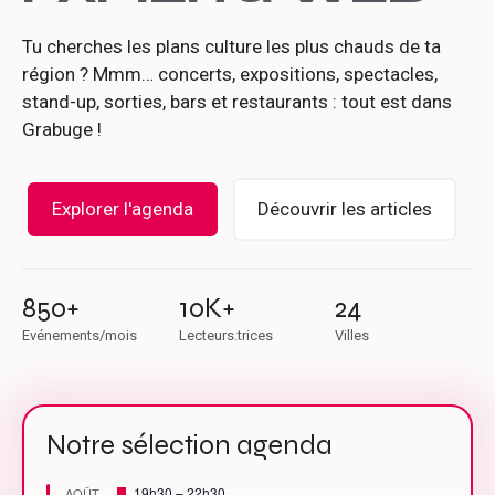
Tu cherches les plans culture les plus chauds de ta
région ? Mmm… concerts, expositions, spectacles,
stand-up, sorties, bars et restaurants : tout est dans
Grabuge !
Explorer l'agenda
Découvrir les articles
850+
10K+
24
Evénements/mois
Lecteurs.trices
Villes
Notre sélection agenda
M
19h30
–
22h30
AOÛT