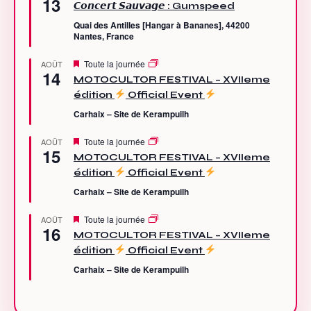
13
n
i
𝘾𝙤𝙣𝙘𝙚𝙧𝙩 𝙎𝙖𝙪𝙫𝙖𝙜𝙚 : Gumspeed
t
s
e
Quai des Antilles [Hangar à Bananes], 44200
n
Nantes, France
a
v
M
Toute la journée
AOÛT
a
14
i
n
MOTOCULTOR FESTIVAL – XVIIeme
s
t
édition
Official Event
e
n
Carhaix – Site de Kerampuilh
a
v
a
M
Toute la journée
AOÛT
15
n
i
MOTOCULTOR FESTIVAL – XVIIeme
t
s
édition
Official Event
e
n
Carhaix – Site de Kerampuilh
a
v
a
M
Toute la journée
AOÛT
16
n
i
MOTOCULTOR FESTIVAL – XVIIeme
t
s
édition
Official Event
e
n
Carhaix – Site de Kerampuilh
a
v
a
n