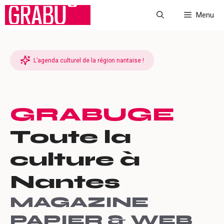
Aller
Menu
au
contenu
L’agenda culturel de la région nantaise !
GRABUGE
Toute la
culture à
Nantes
MAGAZINE
PAPIER & WEB