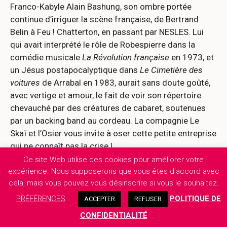
Franco-Kabyle Alain Bashung, son ombre portée
continue d’irriguer la scène française, de Bertrand
Belin à Feu ! Chatterton, en passant par NESLES. Lui
qui avait interprété le rôle de Robespierre dans la
comédie musicale
La Révolution française
en 1973, et
un Jésus postapocalyptique dans
Le Cimetière des
voitures
de Arrabal en 1983, aurait sans doute goûté,
avec vertige et amour, le fait de voir son répertoire
chevauché par des créatures de cabaret, soutenues
par un backing band au cordeau. La compagnie Le
Skaï et l’Osier vous invite à oser cette petite entreprise
qui ne connaît pas la crise !
LIONEL DELAMOTTE
Ce site Web utilise des cookies pour améliorer votre
La Bouche d’Air (Nantes – 44)
expérience. Nous supposerons que vous êtes d'accord avec
cela, mais vous pouvez vous désinscrire si vous le souhaitez.
Acheter ma place
PRÉFÉRENCES
POLITIQUE DE
ACCEPTER
REFUSER
CONFIDENTIALITÉ