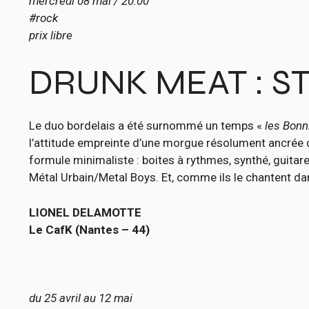
mercredi 08 mai / 20:00
#rock
prix libre
DRUNK MEAT : S
Le duo bordelais a été surnommé un temps «
les Bonn
l’attitude empreinte d’une morgue résolument ancrée d
formule minimaliste : boites à rythmes, synthé, guita
Métal Urbain/Metal Boys. Et, comme ils le chantent d
LIONEL DELAMOTTE
Le CafK (Nantes – 44)
du 25 avril au 12 mai