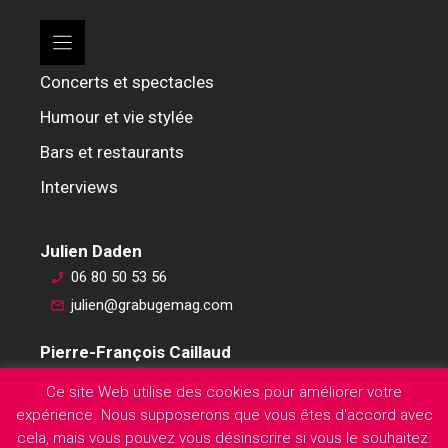
Concerts et spectacles
Humour et vie stylée
Bars et restaurants
Interviews
Julien Daden
06 80 50 53 56
julien@grabugemag.com
Pierre-François Caillaud
06 76 74 59 45
Ce site Web utilise des cookies pour améliorer votre
pierre-francois@grabugemag.com
expérience. Nous supposerons que vous êtes d'accord avec
Mentions légales
cela, mais vous pouvez vous désinscrire si vous le souhaitez.