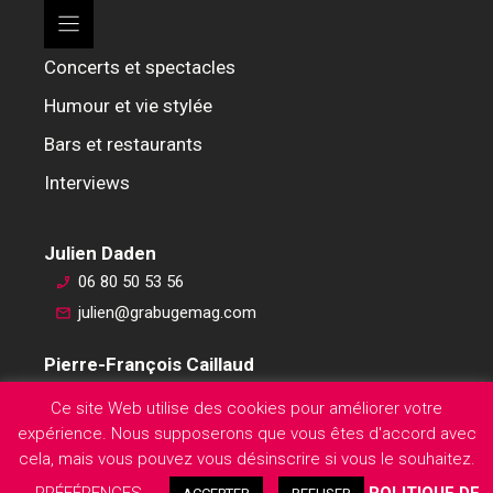
Concerts et spectacles
Humour et vie stylée
Bars et restaurants
Interviews
Julien Daden
06 80 50 53 56
julien@grabugemag.com
Pierre-François Caillaud
06 76 74 59 45
Ce site Web utilise des cookies pour améliorer votre
pierre-francois@grabugemag.com
expérience. Nous supposerons que vous êtes d'accord avec
Mentions légales
cela, mais vous pouvez vous désinscrire si vous le souhaitez.
PRÉFÉRENCES
POLITIQUE DE