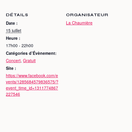
DÉTAILS
ORGANISATEUR
La Chaumière
Date :
15 juillet
Heure :
17h00 - 22h00
Catégories d’Évènement:
Concert
,
Gratuit
Site :
https://www.facebook.com/e
vents/1285684579836575/?
event_time_id=1311774867
227546