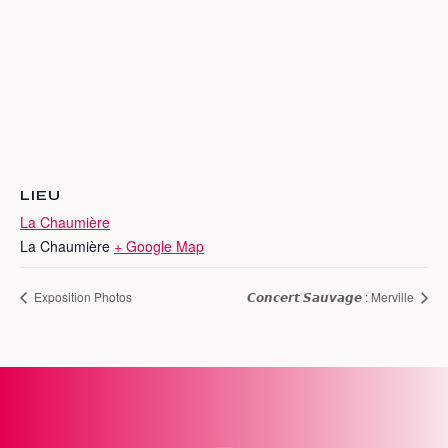
LIEU
La Chaumière
La Chaumière
+ Google Map
Exposition Photos
𝘾𝙤𝙣𝙘𝙚𝙧𝙩 𝙎𝙖𝙪𝙫𝙖𝙜𝙚 : Merville