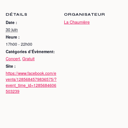
DÉTAILS
ORGANISATEUR
La Chaumière
Date :
30 juin
Heure :
17h00 - 22h00
Catégories d’Évènement:
Concert
,
Gratuit
Site :
https://www.facebook.com/e
vents/1285684579836575/?
event_time_id=1285684606
503239