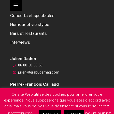
Concerts et spectacles
Humour et vie stylée
Bars et restaurants
Interviews
Julien Daden
06 80 50 53 56
julien@grabugemag.com
Pierre-François Caillaud
06 76 74 59 45
Ce site Web utilise des cookies pour améliorer votre
pierre-francois@grabugemag.com
expérience. Nous supposerons que vous êtes d'accord avec
Mentions légales
cela, mais vous pouvez vous désinscrire si vous le souhaitez.
PRÉFÉRENCES
POLITIQUE DE