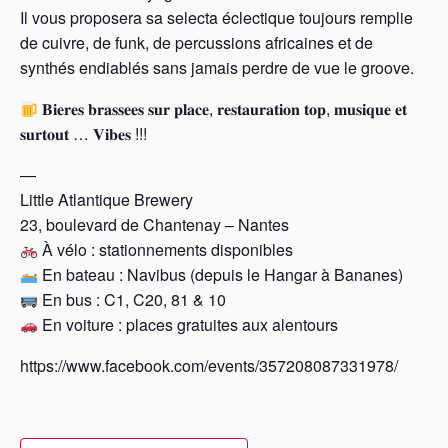
Il vous proposera sa selecta éclectique toujours remplie
de cuivre, de funk, de percussions africaines et de
synthés endiablés sans jamais perdre de vue le groove.
𝐁𝐢𝐞𝐫𝐞𝐬 𝐛𝐫𝐚𝐬𝐬𝐞𝐞𝐬 𝐬𝐮𝐫 𝐩𝐥𝐚𝐜𝐞, 𝐫𝐞𝐬𝐭𝐚𝐮𝐫𝐚𝐭𝐢𝐨𝐧 𝐭𝐨𝐩, 𝐦𝐮𝐬𝐢𝐪𝐮𝐞 𝐞𝐭
𝐬𝐮𝐫𝐭𝐨𝐮𝐭 … 𝐕𝐢𝐛𝐞𝐬 !!!
—
Little Atlantique Brewery
23, boulevard de Chantenay – Nantes
À vélo : stationnements disponibles
En bateau : Navibus (depuis le Hangar à Bananes)
En bus : C1, C20, 81 & 10
En voiture : places gratuites aux alentours
https://www.facebook.com/events/357208087331978/