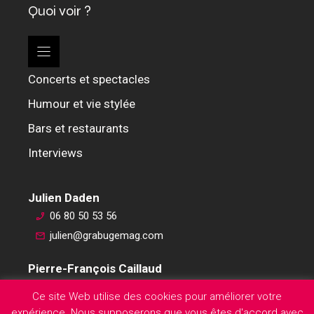
Quoi voir ?
Concerts et spectacles
Humour et vie stylée
Bars et restaurants
Interviews
Julien Daden
06 80 50 53 56
julien@grabugemag.com
Pierre-François Caillaud
06 76 74 59 45
Ce site Web utilise des cookies pour améliorer votre
pierre-francois@grabugemag.com
expérience. Nous supposerons que vous êtes d'accord avec