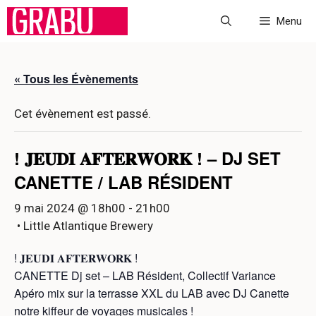
Aller
Menu
au
contenu
« Tous les Évènements
Cet évènement est passé.
! 𝐉𝐄𝐔𝐃𝐈 𝐀𝐅𝐓𝐄𝐑𝐖𝐎𝐑𝐊 ! – DJ SET
CANETTE / LAB RÉSIDENT
9 mai 2024 @ 18h00
-
21h00
• Little Atlantique Brewery
! 𝐉𝐄𝐔𝐃𝐈 𝐀𝐅𝐓𝐄𝐑𝐖𝐎𝐑𝐊 !
CANETTE Dj set – LAB Résident, Collectif Variance
Apéro mix sur la terrasse XXL du LAB avec DJ Canette
notre kiffeur de voyages musicales !