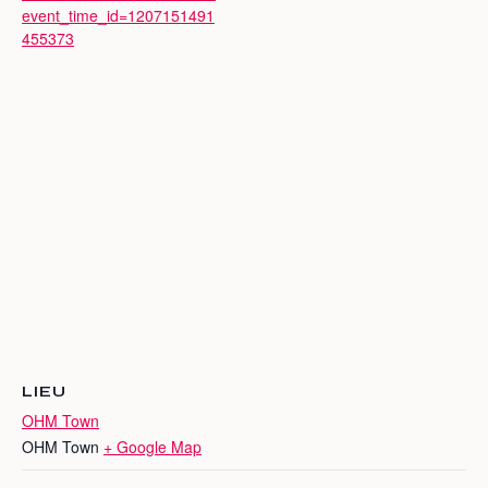
event_time_id=1207151491
455373
LIEU
OHM Town
OHM Town
+ Google Map