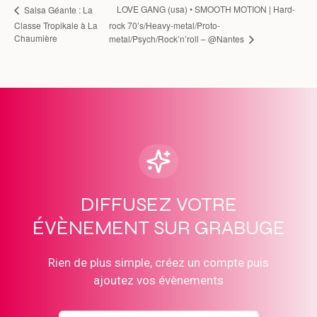
LOVE GANG (usa) • SMOOTH MOTION | Hard-
Salsa Géante : La
Classe Tropikale à La
rock 70’s/Heavy-metal/Proto-
Chaumière
metal/Psych/Rock’n’roll – @Nantes
DIFFUSEZ VOTRE
ÉVÈNEMENT SUR GRABUGE
Rien de plus simple, créez un compte puis
ajoutez vos évènements