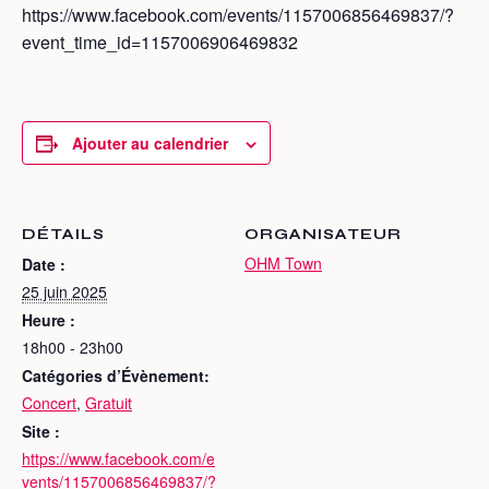
https://www.facebook.com/events/1157006856469837/?
event_time_id=1157006906469832
Ajouter au calendrier
DÉTAILS
ORGANISATEUR
OHM Town
Date :
25 juin 2025
Heure :
18h00 - 23h00
Catégories d’Évènement:
Concert
,
Gratuit
Site :
https://www.facebook.com/e
vents/1157006856469837/?