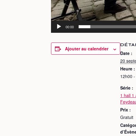
00:00
DÉTA
Ajouter au calendrier
Date :
20 sept
Heure :
12h00 -
Série :
1 hall 1 
Feydea
Prix :
Gratuit
Catégor
d’Évèn