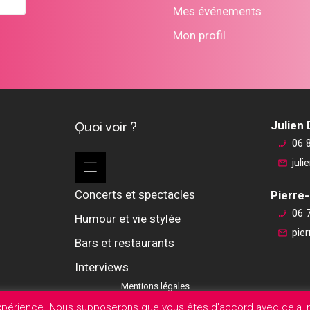
Mes événements
Mon profil
Quoi voir ?
Julien
06 
jul
Concerts et spectacles
Pierre-
06 
Humour et vie stylée
pie
Bars et restaurants
Interviews
Mentions légales
expérience. Nous supposerons que vous êtes d'accord avec cela, m