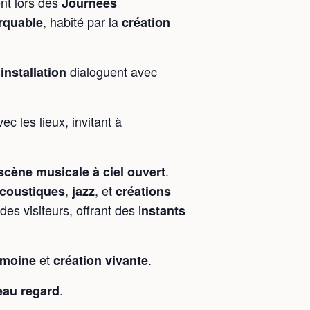
nt lors des
Journées
, habité par la
arquable
création
u
dialoguent avec
installation
c les lieux, invitant à
.
scène musicale à ciel ouvert
,
, et
coustiques
jazz
créations
des visiteurs, offrant des i
nstants
et
.
imoine
création vivante
.
au regard