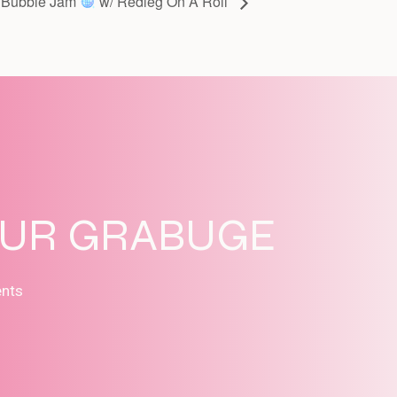
 Bubble Jam
w/ Redleg On A Roll
SUR GRABUGE
ents