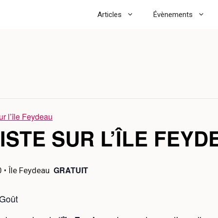
Articles
Évènements
sur l’île Feydeau
TISTE SUR L’ÎLE FEYD
GRATUIT
0
• Île Feydeau