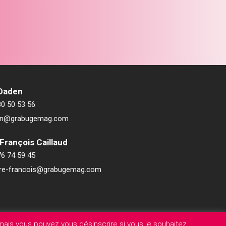
 Daden
80 50 53 56
ien@grabugemag.com
François Caillaud
76 74 59 45
rre-francois@grabugemag.com
ais vous pouvez vous désinscrire si vous le souhaitez.