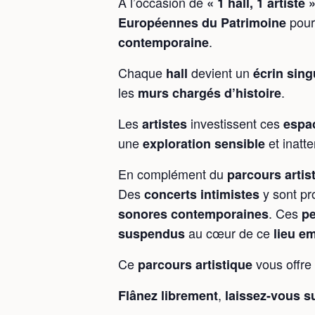
À l’occasion de
« 1 hall, 1 artiste 
pour
Européennes du Patrimoine
.
contemporaine
Chaque
devient un
hall
écrin sing
les
.
murs chargés d’histoire
Les
investissent ces
artistes
espa
une
et inatt
exploration sensible
En complément du
parcours artis
Des
y sont pr
concerts intimistes
. Ces
sonores contemporaines
p
au cœur de ce
suspendus
lieu e
Ce
vous offre
parcours artistique
,
Flânez librement
laissez-vous s