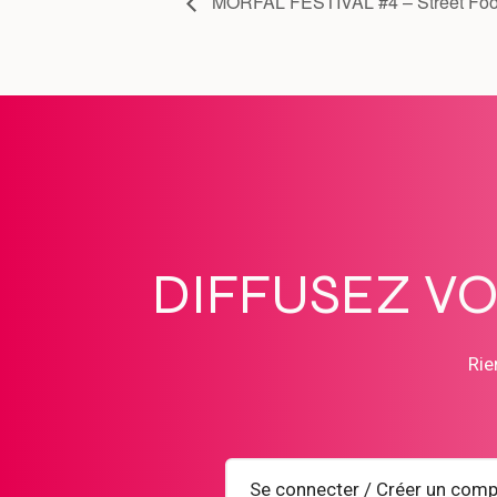
MORFAL FESTIVAL #4 – Street Food
DIFFUSEZ V
Rie
Se connecter / Créer un comp