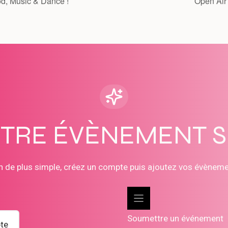
, Music & Dance !
Open Air
OTRE ÉVÈNEMENT 
n de plus simple, créez un compte puis ajoutez vos évènem
Soumettre un événement
te