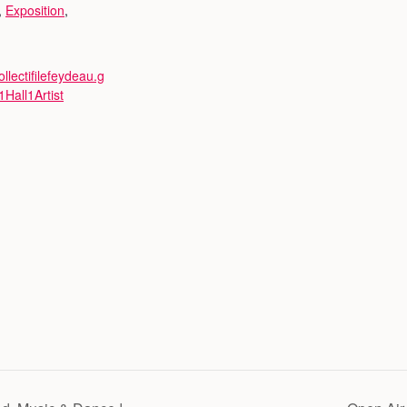
,
Exposition
,
ollectifilefeydeau.g
/1Hall1Artist