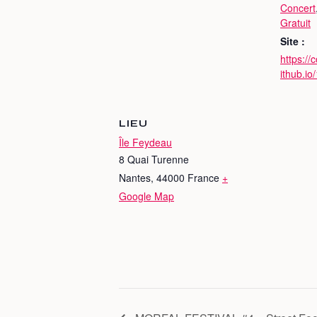
Concert
Gratuit
Site :
https://c
ithub.io
LIEU
Île Feydeau
8 Quai Turenne
Nantes
,
44000
France
+
Google Map