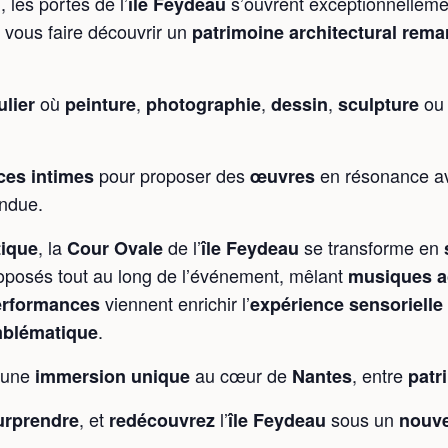
, les portes de l’
s’ouvrent exceptionnelleme
»
île Feydeau
 vous faire découvrir un
patrimoine architectural rem
où
,
,
,
o
ulier
peinture
photographie
dessin
sculpture
pour proposer des
en résonance ave
ces intimes
œuvres
endue.
, la
de l’
se transforme en
tique
Cour Ovale
île Feydeau
oposés tout au long de l’événement, mêlant
musiques a
viennent enrichir l’
erformances
expérience sensorielle
.
mblématique
 une
au cœur de
, entre
immersion unique
Nantes
patr
, et
l’
sous un
urprendre
redécouvrez
île Feydeau
nouve