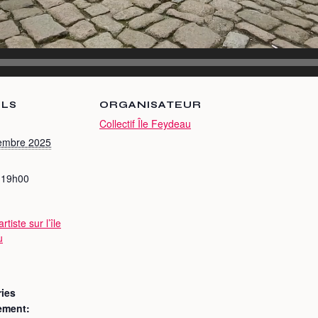
ILS
ORGANISATEUR
Collectif Île Feydeau
embre 2025
 19h00
artiste sur l’île
u
ies
ement: