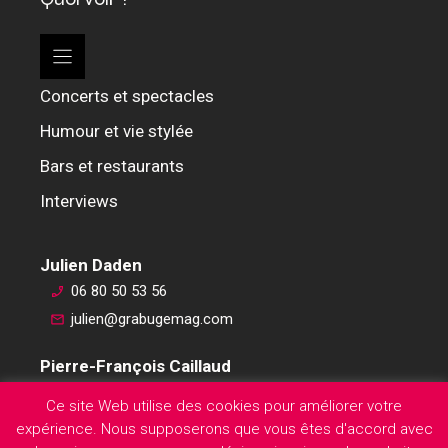
Concerts et spectacles
Humour et vie stylée
Bars et restaurants
Interviews
Julien Daden
06 80 50 53 56
julien@grabugemag.com
Pierre-François Caillaud
06 76 74 59 45
Ce site Web utilise des cookies pour améliorer votre
pierre-francois@grabugemag.com
expérience. Nous supposerons que vous êtes d'accord avec
Mentions légales