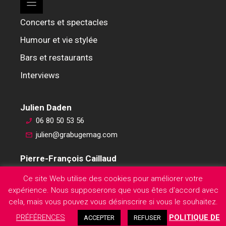
Concerts et spectacles
Humour et vie stylée
Bars et restaurants
Interviews
Julien Daden
06 80 50 53 56
julien@grabugemag.com
Pierre-François Caillaud
06 76 74 59 45
Ce site Web utilise des cookies pour améliorer votre
pierre-francois@grabugemag.com
expérience. Nous supposerons que vous êtes d'accord avec
Mentions légales
cela, mais vous pouvez vous désinscrire si vous le souhaitez.
PRÉFÉRENCES
POLITIQUE DE
ACCEPTER
REFUSER