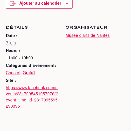
Ajouter au calendrier
DÉTAILS
ORGANISATEUR
Musée d’arts de Nantes
Date :
7 juin
Heure :
11h00 - 19h00
Catégories d’Évènement:
Concert
,
Gratuit
Site :
https://www.facebook.com/e
vents/2817095451957076/?
event_time_id=2817095595
290395