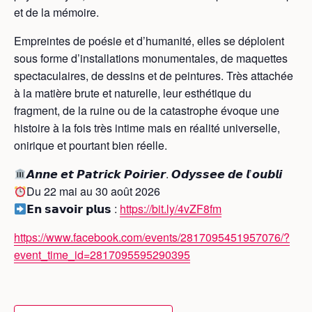
et de la mémoire.
Empreintes de poésie et d’humanité, elles se déploient
sous forme d’installations monumentales, de maquettes
spectaculaires, de dessins et de peintures. Très attachée
à la matière brute et naturelle, leur esthétique du
fragment, de la ruine ou de la catastrophe évoque une
histoire à la fois très intime mais en réalité universelle,
onirique et pourtant bien réelle.
𝘼𝙣𝙣𝙚 𝙚𝙩 𝙋𝙖𝙩𝙧𝙞𝙘𝙠 𝙋𝙤𝙞𝙧𝙞𝙚𝙧. 𝙊𝙙𝙮𝙨𝙨𝙚𝙚 𝙙𝙚 𝙡’𝙤𝙪𝙗𝙡𝙞
Du 22 mai au 30 août 2026
𝗘𝗻 𝘀𝗮𝘃𝗼𝗶𝗿 𝗽𝗹𝘂𝘀 :
https://bit.ly/4vZF8fm
https://www.facebook.com/events/2817095451957076/?
event_time_id=2817095595290395