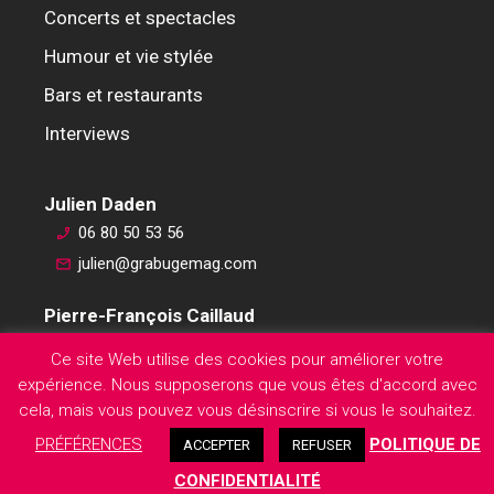
Concerts et spectacles
Humour et vie stylée
Bars et restaurants
Interviews
Julien Daden
06 80 50 53 56
julien@grabugemag.com
Pierre-François Caillaud
06 76 74 59 45
Ce site Web utilise des cookies pour améliorer votre
pierre-francois@grabugemag.com
expérience. Nous supposerons que vous êtes d'accord avec
Mentions légales
cela, mais vous pouvez vous désinscrire si vous le souhaitez.
PRÉFÉRENCES
POLITIQUE DE
ACCEPTER
REFUSER
CONFIDENTIALITÉ