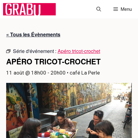
Aller
Menu
au
contenu
« Tous les Évènements
Série d'événement :
Apéro tricot-crochet
APÉRO TRICOT-CROCHET
11 août @ 18h00
-
20h00
• café La Perle