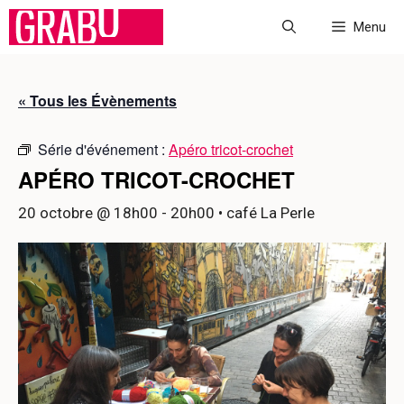
Aller
Menu
au
contenu
« Tous les Évènements
Série d'événement :
Apéro tricot-crochet
APÉRO TRICOT-CROCHET
20 octobre @ 18h00
-
20h00
• café La Perle