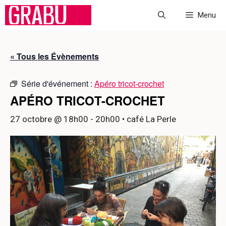
Aller
Menu
au
contenu
« Tous les Évènements
Série d'événement :
Apéro tricot-crochet
APÉRO TRICOT-CROCHET
27 octobre @ 18h00
-
20h00
• café La Perle