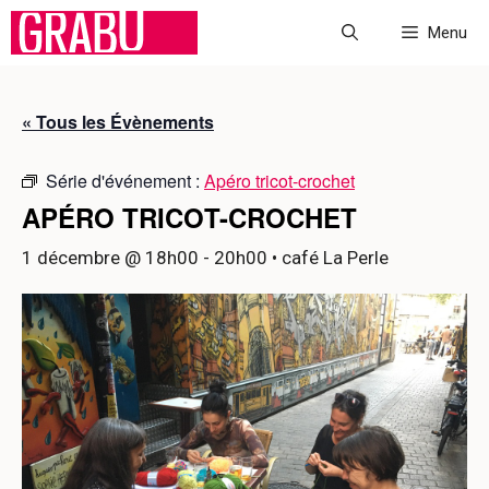
Aller
Menu
au
contenu
« Tous les Évènements
Série d'événement :
Apéro tricot-crochet
APÉRO TRICOT-CROCHET
1 décembre @ 18h00
-
20h00
• café La Perle