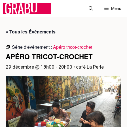
Aller
Menu
au
contenu
« Tous les Évènements
Série d'événement :
Apéro tricot-crochet
APÉRO TRICOT-CROCHET
29 décembre @ 18h00
-
20h00
• café La Perle