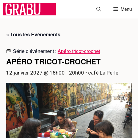
Aller
Menu
au
contenu
« Tous les Évènements
Série d'événement :
Apéro tricot-crochet
APÉRO TRICOT-CROCHET
12 janvier 2027 @ 18h00
-
20h00
• café La Perle