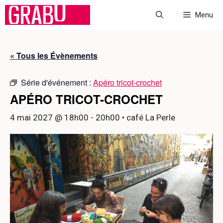
Aller
Menu
au
contenu
« Tous les Évènements
Série d'événement :
Apéro tricot-crochet
APÉRO TRICOT-CROCHET
4 mai 2027 @ 18h00
-
20h00
• café La Perle