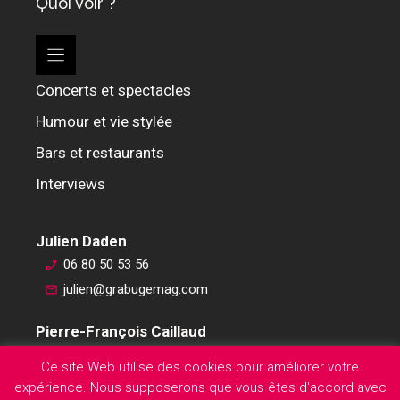
Quoi voir ?
Concerts et spectacles
Humour et vie stylée
Bars et restaurants
Interviews
Julien Daden
06 80 50 53 56
julien@grabugemag.com
Pierre-François Caillaud
06 76 74 59 45
Ce site Web utilise des cookies pour améliorer votre
pierre-francois@grabugemag.com
expérience. Nous supposerons que vous êtes d'accord avec