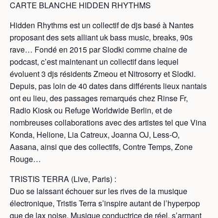
CARTE BLANCHE HIDDEN RHYTHMS
Hidden Rhythms est un collectif de djs basé à Nantes
proposant des sets alliant uk bass music, breaks, 90s
rave… Fondé en 2015 par Slodki comme chaine de
podcast, c’est maintenant un collectif dans lequel
évoluent 3 djs résidents Zmeou et Nitrosorry et Slodki.
Depuis, pas loin de 40 dates dans différents lieux nantais
ont eu lieu, des passages remarqués chez Rinse Fr,
Radio Kiosk ou Refuge Worldwide Berlin, et de
nombreuses collaborations avec des artistes tel que Vina
Konda, Helione, Lia Catreux, Joanna OJ, Less-O,
Aasana, ainsi que des collectifs, Contre Temps, Zone
Rouge…
TRISTIS TERRA (Live, Paris) :
Duo se laissant échouer sur les rives de la musique
électronique, Tristis Terra s’inspire autant de l’hyperpop
que de lax noise. Musique conductrice de réel, s’armant