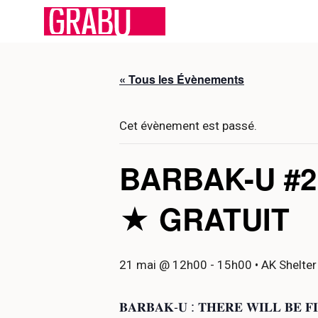
Aller
au
contenu
« Tous les Évènements
Cet évènement est passé.
BARBAK-U #2
★ GRATUIT
21 mai @ 12h00
-
15h00
• AK Shelter
𝐁𝐀𝐑𝐁𝐀𝐊-𝐔 : 𝐓𝐇𝐄𝐑𝐄 𝐖𝐈𝐋𝐋 𝐁𝐄 𝐅𝐈