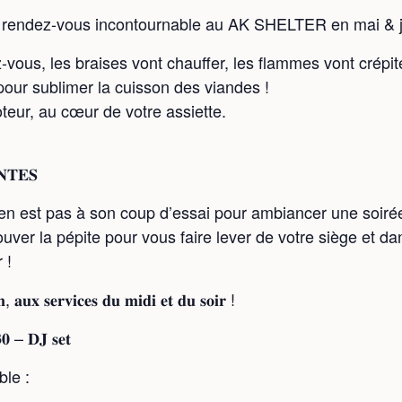
rendez-vous incontournable au AK SHELTER en mai & j
us, les braises vont chauffer, les flammes vont crépite
ur sublimer la cuisson des viandes !
eur, au cœur de votre assiette.
𝐍𝐓𝐄𝐒
en est pas à son coup d’essai pour ambiancer une soiré
rouver la pépite pour vous faire lever de votre siège et dan
 !
𝐧, 𝐚𝐮𝐱 𝐬𝐞𝐫𝐯𝐢𝐜𝐞𝐬 𝐝𝐮 𝐦𝐢𝐝𝐢 𝐞𝐭 𝐝𝐮 𝐬𝐨𝐢𝐫 !
 – 𝐃𝐉 𝐬𝐞𝐭
ble :