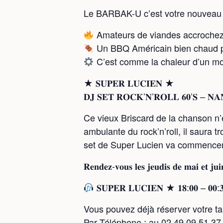
Le BARBAK-U c’est votre nouveau 
Amateurs de viandes accrochez-vo
Un BBQ Américain bien chaud po
C’est comme la chaleur d’un mot
★ 𝐒𝐔𝐏𝐄𝐑 𝐋𝐔𝐂𝐈𝐄𝐍 ★
𝐃𝐉 𝐒𝐄𝐓 𝐑𝐎𝐂𝐊’𝐍’𝐑𝐎𝐋𝐋 𝟔𝟎’𝐒 – 𝐍𝐀
Ce vieux Briscard de la chanson n’
ambulante du rock’n’roll, il saura t
set de Super Lucien va commencer
𝐑𝐞𝐧𝐝𝐞𝐳-𝐯𝐨𝐮𝐬 𝐥𝐞𝐬 𝐣𝐞𝐮𝐝𝐢𝐬 𝐝𝐞 𝐦𝐚𝐢 𝐞𝐭 𝐣𝐮𝐢
𝐒𝐔𝐏𝐄𝐑 𝐋𝐔𝐂𝐈𝐄𝐍 ★ 𝟏𝟖:𝟎𝟎 – 𝟎𝟎:𝟑
Vous pouvez déjà réserver votre ta
Par Téléphone : au 02 49 09 51 37