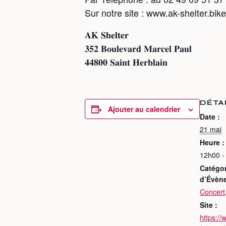
Sur notre site : www.ak-shelter.bike
𝐀𝐊 𝐒𝐡𝐞𝐥𝐭𝐞𝐫
𝟑𝟓𝟐 𝐁𝐨𝐮𝐥𝐞𝐯𝐚𝐫𝐝 𝐌𝐚𝐫𝐜𝐞𝐥 𝐏𝐚𝐮𝐥
𝟒𝟒𝟖𝟎𝟎 𝐒𝐚𝐢𝐧𝐭 𝐇𝐞𝐫𝐛𝐥𝐚𝐢𝐧
DÉTA
Ajouter au calendrier
Date :
21 mai
Heure :
12h00 -
Catégor
d’Évèn
Concert
Site :
https:/