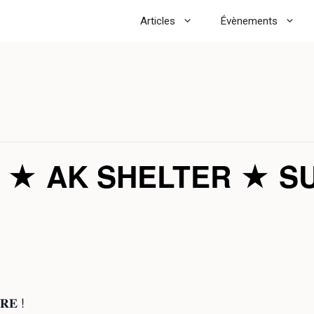
Articles
Évènements
 ★ AK SHELTER ★ S
𝐑𝐄 !