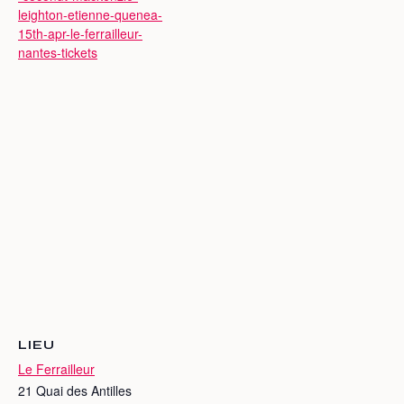
leighton-etienne-quenea-
15th-apr-le-ferrailleur-
nantes-tickets
LIEU
Le Ferrailleur
21 Quai des Antilles