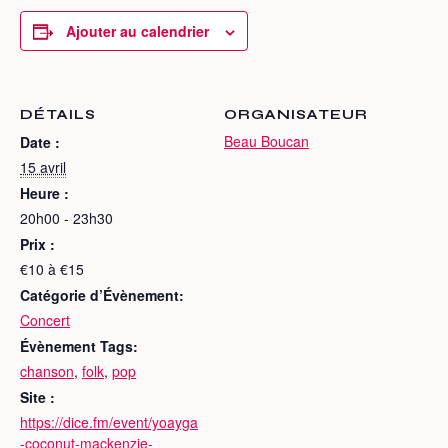
Ajouter au calendrier
DÉTAILS
ORGANISATEUR
Beau Boucan
Date :
15 avril
Heure :
20h00 - 23h30
Prix :
€10 à €15
Catégorie d’Évènement:
Concert
Évènement Tags:
chanson
,
folk
,
pop
Site :
https://dice.fm/event/yoayga
-coconut-mackenzie-