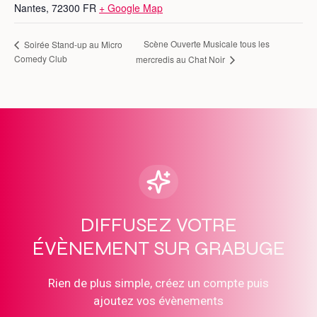
Nantes
,
72300
FR
+ Google Map
Scène Ouverte Musicale tous les
Soirée Stand-up au Micro
Comedy Club
mercredis au Chat Noir
DIFFUSEZ VOTRE
ÉVÈNEMENT SUR GRABUGE
Rien de plus simple, créez un compte puis
ajoutez vos évènements