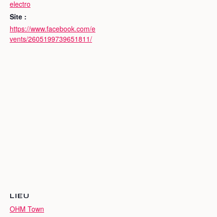
electro
Site :
https://www.facebook.com/e
vents/2605199739651811/
LIEU
OHM Town