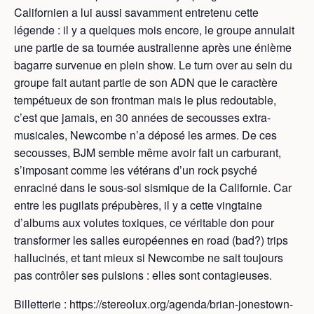
Californien a lui aussi savamment entretenu cette
légende : il y a quelques mois encore, le groupe annulait
une partie de sa tournée australienne après une énième
bagarre survenue en plein show. Le turn over au sein du
groupe fait autant partie de son ADN que le caractère
tempétueux de son frontman mais le plus redoutable,
c’est que jamais, en 30 années de secousses extra-
musicales, Newcombe n’a déposé les armes. De ces
secousses, BJM semble même avoir fait un carburant,
s’imposant comme les vétérans d’un rock psyché
enraciné dans le sous-sol sismique de la Californie. Car
entre les pugilats prépubères, il y a cette vingtaine
d’albums aux volutes toxiques, ce véritable don pour
transformer les salles européennes en road (bad?) trips
hallucinés, et tant mieux si Newcombe ne sait toujours
pas contrôler ses pulsions : elles sont contagieuses.
Billetterie : https://stereolux.org/agenda/brian-jonestown-