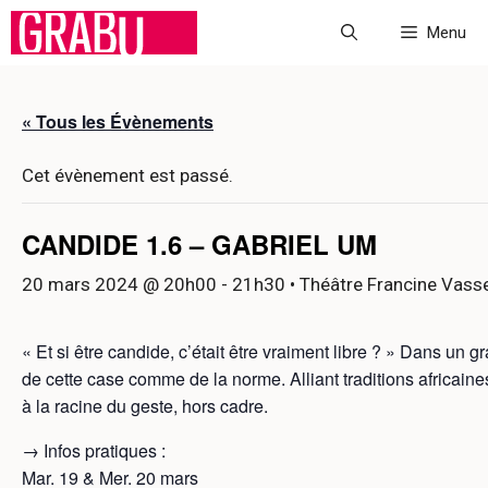
Aller
Menu
au
contenu
« Tous les Évènements
Cet évènement est passé.
CANDIDE 1.6 – GABRIEL UM
20 mars 2024 @ 20h00
-
21h30
• Théâtre Francine Vass
« Et si être candide, c’était être vraiment libre ? » Dans u
de cette case comme de la norme. Alliant traditions africaine
à la racine du geste, hors cadre.
→ Infos pratiques :
Mar. 19 & Mer. 20 mars