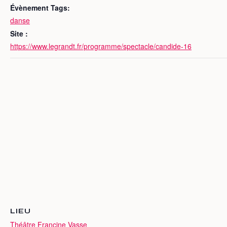
Évènement Tags:
danse
Site :
https://www.legrandt.fr/programme/spectacle/candide-16
LIEU
Théâtre Francine Vasse