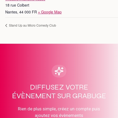
18 rue Colbert
Nantes
,
44 000
FR
+ Google Map
Stand Up au Micro Comedy Club
DIFFUSEZ VOTRE
ÉVÈNEMENT SUR GRABUGE
Rien de plus simple, créez un compte puis
ajoutez vos évènements