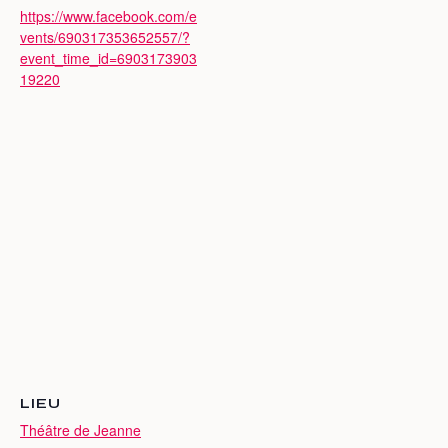
https://www.facebook.com/e
vents/690317353652557/?
event_time_id=6903173903
19220
LIEU
Théâtre de Jeanne