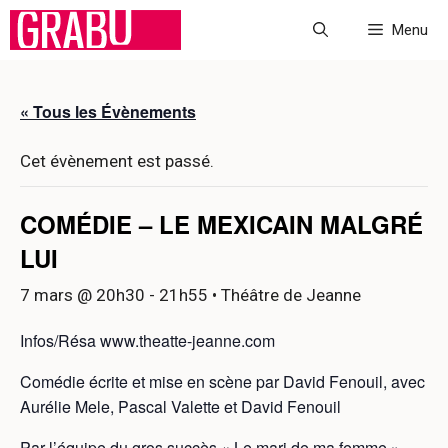
Aller
Menu
au
contenu
« Tous les Évènements
Cet évènement est passé.
COMÉDIE – LE MEXICAIN MALGRÉ
LUI
7 mars @ 20h30
-
21h55
• Théâtre de Jeanne
Infos/Résa www.theatte-jeanne.com
Comédie écrite et mise en scène par David Fenouil, avec
Aurélie Mele, Pascal Valette et David Fenouil
Par l’équipe du gros succès « Le mari de ma femme »