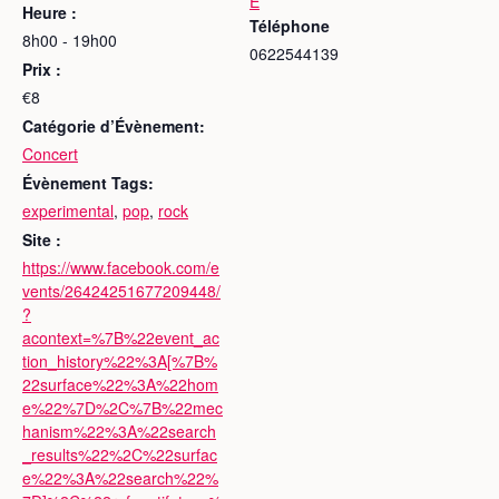
E
Heure :
Téléphone
8h00 - 19h00
0622544139
Prix :
€8
Catégorie d’Évènement:
Concert
Évènement Tags:
experimental
,
pop
,
rock
Site :
https://www.facebook.com/e
vents/26424251677209448/
?
acontext=%7B%22event_ac
tion_history%22%3A[%7B%
22surface%22%3A%22hom
e%22%7D%2C%7B%22mec
hanism%22%3A%22search
_results%22%2C%22surfac
e%22%3A%22search%22%