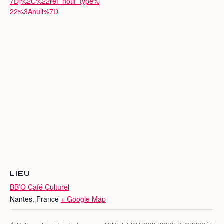
7D]%2C%22ref_notif_type%
22%3Anull%7D
LIEU
BB’O Café Culturel
Nantes
,
France
+ Google Map