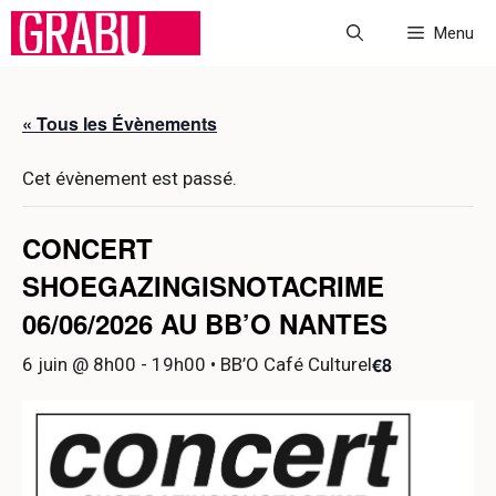
Aller
Menu
au
contenu
« Tous les Évènements
Cet évènement est passé.
CONCERT
SHOEGAZINGISNOTACRIME
06/06/2026 AU BB’O NANTES
€8
6 juin @ 8h00
-
19h00
• BB’O Café Culturel