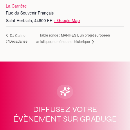
La Carrière
Rue du Souvenir Français
Saint-Herblain
,
44800
FR
+ Google Map
Table ronde : MANIFEST, un projet européen
DJ Caline
@Décadanse
artistique, numérique et historique
DIFFUSEZ VOTRE
ÉVÈNEMENT SUR GRABUGE