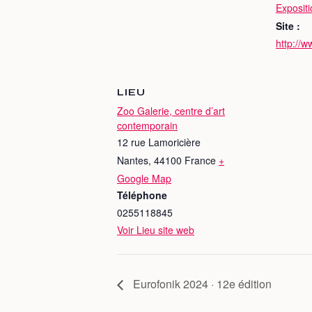
Expositi
Site :
http://w
LIEU
Zoo Galerie, centre d’art
contemporain
12 rue Lamoricière
Nantes
,
44100
France
+
Google Map
Téléphone
0255118845
Voir Lieu site web
Eurofonik 2024 · 12e édition