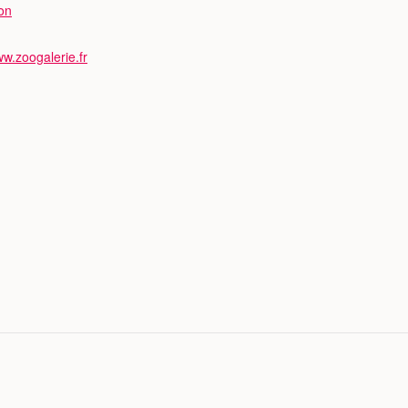
on
ww.zoogalerie.fr