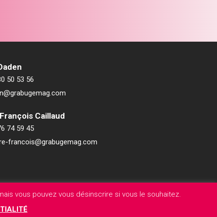
 Daden
80 50 53 56
ien@grabugemag.com
François Caillaud
76 74 59 45
rre-francois@grabugemag.com
ais vous pouvez vous désinscrire si vous le souhaitez.
TIALITÉ