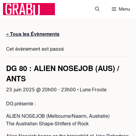
Aller
Menu
au
contenu
« Tous les Évènements
Cet évènement est passé.
DG 80 : ALIEN NOSEJOB (AUS) /
ANTS
23 juin 2025 @ 20h00
-
23h00
• Lune Froide
DG présente :
ALIEN NOSEJOB (Melbourne/Naarm, Australie)
The Australian Shape-Shifters of Rock
Alien Nosejob began as the brainchild of Jake Robertson