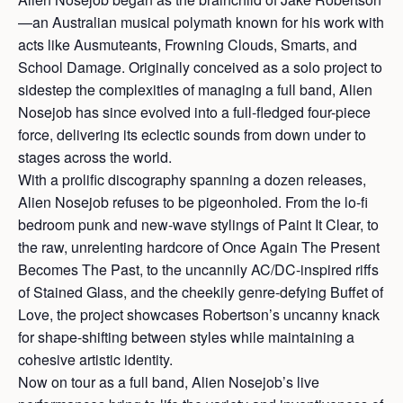
—an Australian musical polymath known for his work with
acts like Ausmuteants, Frowning Clouds, Smarts, and
School Damage. Originally conceived as a solo project to
sidestep the complexities of managing a full band, Alien
Nosejob has since evolved into a full-fledged four-piece
force, delivering its eclectic sounds from down under to
stages across the world.
With a prolific discography spanning a dozen releases,
Alien Nosejob refuses to be pigeonholed. From the lo-fi
bedroom punk and new-wave stylings of Paint It Clear, to
the raw, unrelenting hardcore of Once Again The Present
Becomes The Past, to the uncannily AC/DC-inspired riffs
of Stained Glass, and the cheekily genre-defying Buffet of
Love, the project showcases Robertson’s uncanny knack
for shape-shifting between styles while maintaining a
cohesive artistic identity.
Now on tour as a full band, Alien Nosejob’s live