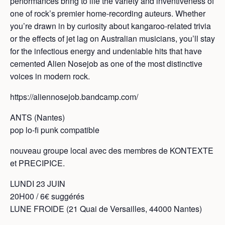
performances bring to life the variety and inventiveness of
one of rock’s premier home-recording auteurs. Whether
you’re drawn in by curiosity about kangaroo-related trivia
or the effects of jet lag on Australian musicians, you’ll stay
for the infectious energy and undeniable hits that have
cemented Alien Nosejob as one of the most distinctive
voices in modern rock.
https://aliennosejob.bandcamp.com/
ANTS (Nantes)
pop lo-fi punk compatible
nouveau groupe local avec des membres de KONTEXTE
et PRECIPICE.
LUNDI 23 JUIN
20H00 / 6€ suggérés
LUNE FROIDE (21 Quai de Versailles, 44000 Nantes)