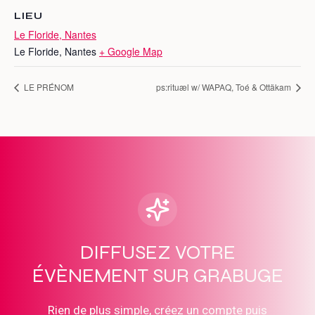
LIEU
Le Floride, Nantes
Le Floride, Nantes
+ Google Map
LE PRÉNOM
ps:rituæl w/ WAPAQ, Toé & Ottäkam
DIFFUSEZ VOTRE
ÉVÈNEMENT SUR GRABUGE
Rien de plus simple, créez un compte puis