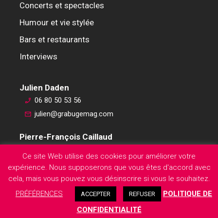
Concerts et spectacles
Humour et vie stylée
Bars et restaurants
Interviews
Julien Daden
06 80 50 53 56
julien@grabugemag.com
Pierre-François Caillaud
06 76 74 59 45
Ce site Web utilise des cookies pour améliorer votre
pierre-francois@grabugemag.com
expérience. Nous supposerons que vous êtes d'accord avec
Mentions légales
cela, mais vous pouvez vous désinscrire si vous le souhaitez.
PRÉFÉRENCES
POLITIQUE DE
ACCEPTER
REFUSER
CONFIDENTIALITÉ