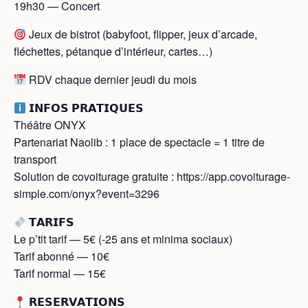
19h30 — Concert
Jeux de bistrot (babyfoot, flipper, jeux d’arcade,
fléchettes, pétanque d’intérieur, cartes…)
RDV chaque dernier jeudi du mois
𝗜𝗡𝗙𝗢𝗦 𝗣𝗥𝗔𝗧𝗜𝗤𝗨𝗘𝗦
Théâtre ONYX
Partenariat Naolib : 1 place de spectacle = 1 titre de
transport
Solution de covoiturage gratuite : https://app.covoiturage-
simple.com/onyx?event=3296
𝗧𝗔𝗥𝗜𝗙𝗦
Le p’tit tarif — 5€ (-25 ans et minima sociaux)
Tarif abonné — 10€
Tarif normal — 15€
𝗥𝗘𝗦𝗘𝗥𝗩𝗔𝗧𝗜𝗢𝗡𝗦