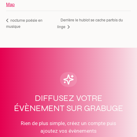
Map
Derrière le hublot se cache parfois du
nocturne poésie en
musique
linge
DIFFUSEZ VOTRE
ÉVÈNEMENT SUR GRABUGE
Rien de plus simple, créez un compte puis
ajoutez vos évènements