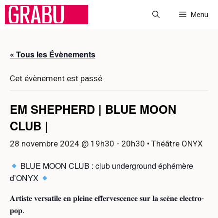
Aller
Menu
au
contenu
« Tous les Évènements
Cet évènement est passé.
EM SHEPHERD | BLUE MOON
CLUB |
28 novembre 2024 @ 19h30
-
20h30
• Théâtre ONYX
BLUE MOON CLUB : club underground éphémère
d’ONYX
𝐀𝐫𝐭𝐢𝐬𝐭𝐞 𝐯𝐞𝐫𝐬𝐚𝐭𝐢𝐥𝐞 𝐞𝐧 𝐩𝐥𝐞𝐢𝐧𝐞 𝐞𝐟𝐟𝐞𝐫𝐯𝐞𝐬𝐜𝐞𝐧𝐜𝐞 𝐬𝐮𝐫 𝐥𝐚 𝐬𝐜𝐞̀𝐧𝐞 𝐞𝐥𝐞𝐜𝐭𝐫𝐨-
𝐩𝐨𝐩.