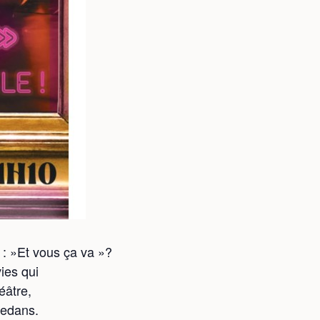
: »Et vous ça va »?
ies qui
éâtre,
 dedans.