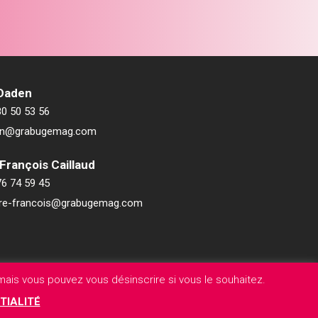
 Daden
80 50 53 56
ien@grabugemag.com
François Caillaud
76 74 59 45
rre-francois@grabugemag.com
ais vous pouvez vous désinscrire si vous le souhaitez.
TIALITÉ