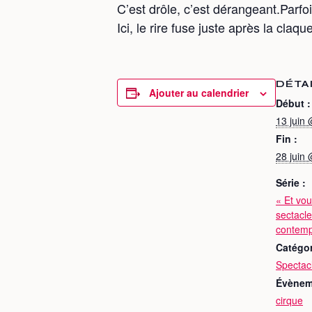
C’est drôle, c’est dérangeant.Parfo
Ici, le rire fuse juste après la claque
DÉTA
Ajouter au calendrier
Début :
13 juin
Fin :
28 juin
Série :
« Et vou
sectacle
contemp
Catégo
Spectac
Évènem
cirque