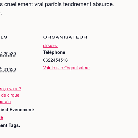
is cruellement vrai parfois tendrement absurde.
.
ILS
ORGANISATEUR
cirkulez
Téléphone
 @ 20h30
0622454516
Voir le site Organisateur
 @ 21h30
s ça va » ?
 de cirque
orain
rie d’Évènement:
le
ent Tags: