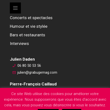
Concerts et spectacles
Humour et vie stylée
Bars et restaurants
Interviews
Julien Daden
06 80 50 53 56
julien@grabugemag.com
Pierre-François Caillaud
06 76 74 59 45
Ce site Web utilise des cookies pour améliorer votre
pierre-francois@grabugemag.com
expérience. Nous supposerons que vous êtes d'accord avec
Mentions légales
cela, mais vous pouvez vous désinscrire si vous le souhaitez.