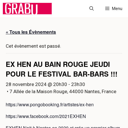
Aller
Menu
au
contenu
« Tous les Évènements
Cet évènement est passé.
EX HEN AU BAIN ROUGE JEUDI
POUR LE FESTIVAL BAR-BARS !!!
28 novembre 2024 @ 20h30
-
23h30
• 7 Allée de la Maison Rouge, 44000 Nantes, France
https://www.pongobooking.fr/artistes/ex-hen
https://www.facebook.com/2021EXHEN
EXHEN Nait à Nantes en 2020 et crée un premier album