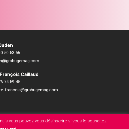
 Daden
80 50 53 56
ien@grabugemag.com
François Caillaud
76 74 59 45
rre-francois@grabugemag.com
ais vous pouvez vous désinscrire si vous le souhaitez.