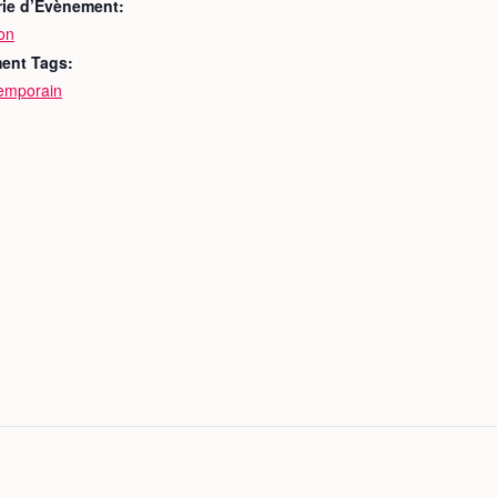
rie d’Évènement:
on
ent Tags:
temporain