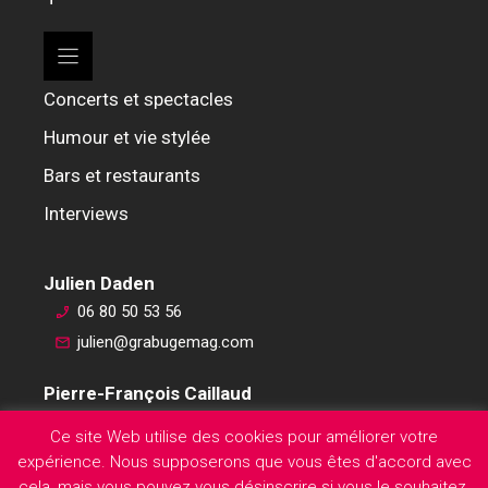
Concerts et spectacles
Humour et vie stylée
Bars et restaurants
Interviews
Julien Daden
06 80 50 53 56
julien@grabugemag.com
Pierre-François Caillaud
06 76 74 59 45
Ce site Web utilise des cookies pour améliorer votre
pierre-francois@grabugemag.com
expérience. Nous supposerons que vous êtes d'accord avec
Mentions légales
cela, mais vous pouvez vous désinscrire si vous le souhaitez.