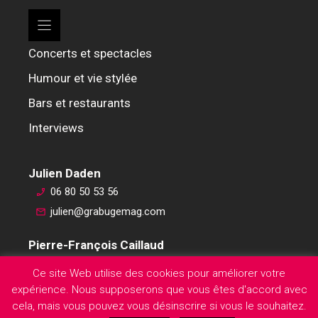
Concerts et spectacles
Humour et vie stylée
Bars et restaurants
Interviews
Julien Daden
06 80 50 53 56
julien@grabugemag.com
Pierre-François Caillaud
06 76 74 59 45
Ce site Web utilise des cookies pour améliorer votre
pierre-francois@grabugemag.com
expérience. Nous supposerons que vous êtes d'accord avec
Mentions légales
cela, mais vous pouvez vous désinscrire si vous le souhaitez.