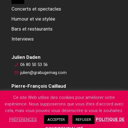
Concerts et spectacles
Humour et vie stylée
Bars et restaurants
Interviews
Julien Daden
06 80 50 53 56
julien@grabugemag.com
Pierre-François Caillaud
06 76 74 59 45
Ce site Web utilise des cookies pour améliorer votre
pierre-francois@grabugemag.com
expérience. Nous supposerons que vous êtes d'accord avec
Mentions légales
cela, mais vous pouvez vous désinscrire si vous le souhaitez.
PRÉFÉRENCES
POLITIQUE DE
ACCEPTER
REFUSER