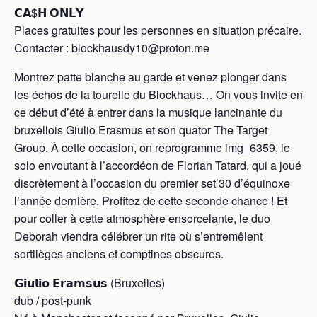
𝗖𝗔$𝗛 𝗢𝗡𝗟𝗬
Places gratuites pour les personnes en situation précaire.
Contacter : blockhausdy10@proton.me
Montrez patte blanche au garde et venez plonger dans
les échos de la tourelle du Blockhaus… On vous invite en
ce début d’été à entrer dans la musique lancinante du
bruxellois Giulio Erasmus et son quator The Target
Group. À cette occasion, on reprogramme img_6359, le
solo envoutant à l’accordéon de Florian Tatard, qui a joué
discrètement à l’occasion du premier set’30 d’équinoxe
l’année dernière. Profitez de cette seconde chance ! Et
pour coller à cette atmosphère ensorcelante, le duo
Deborah viendra célébrer un rite où s’entremêlent
sortilèges anciens et comptines obscures.
𝗚𝗶𝘂𝗹𝗶𝗼 𝗘𝗿𝗮𝗺𝘀𝘂𝘀 (Bruxelles)
dub / post-punk