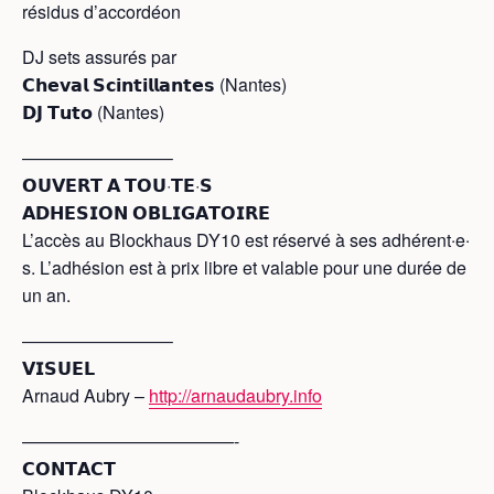
résidus d’accordéon
DJ sets assurés par
𝗖𝗵𝗲𝘃𝗮𝗹 𝗦𝗰𝗶𝗻𝘁𝗶𝗹𝗹𝗮𝗻𝘁𝗲𝘀 (Nantes)
𝗗𝗝 𝗧𝘂𝘁𝗼 (Nantes)
————————–
𝗢𝗨𝗩𝗘𝗥𝗧 𝗔 𝗧𝗢𝗨·𝗧𝗘·𝗦
𝗔𝗗𝗛𝗘𝗦𝗜𝗢𝗡 𝗢𝗕𝗟𝗜𝗚𝗔𝗧𝗢𝗜𝗥𝗘
L’accès au Blockhaus DY10 est réservé à ses adhérent‧e‧
s. L’adhésion est à prix libre et valable pour une durée de
un an.
————————–
𝗩𝗜𝗦𝗨𝗘𝗟
Arnaud Aubry –
http://arnaudaubry.info
————————————-
𝗖𝗢𝗡𝗧𝗔𝗖𝗧