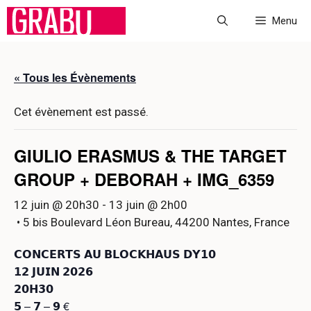
Aller
Menu
au
contenu
« Tous les Évènements
Cet évènement est passé.
GIULIO ERASMUS & THE TARGET
GROUP + DEBORAH + IMG_6359
12 juin @ 20h30
-
13 juin @ 2h00
• 5 bis Boulevard Léon Bureau, 44200 Nantes, France
𝗖𝗢𝗡𝗖𝗘𝗥𝗧𝗦 𝗔𝗨 𝗕𝗟𝗢𝗖𝗞𝗛𝗔𝗨𝗦 𝗗𝗬𝟭𝟬
𝟭𝟮 𝗝𝗨𝗜𝗡 𝟮𝟬𝟮𝟲
𝟮𝟬𝗛𝟯𝟬
𝟱 – 𝟳 – 𝟵 €