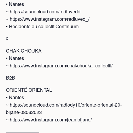
• Nantes
~ https://soundcloud.com/redluvedd
~ https://www.instagram.com/redluved_/
• Résidente du collectif Continuum
◊
CHAK CHOUKA
• Nantes
~ https://www.instagram.com/chakchouka_collectif/
B2B
ORIENTÉ ORIENTAL
• Nantes
~ https://soundcloud.com/radiody10/oriente-oriental-20-
bijane-08062023
~ https://www.instagram.com/jean.bijane/
———————