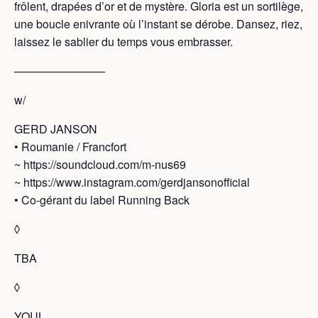
frôlent, drapées d’or et de mystère. Gloria est un sortilège,
une boucle enivrante où l’instant se dérobe. Dansez, riez,
laissez le sablier du temps vous embrasser.
————————
w/
GERD JANSON
• Roumanie / Francfort
~ https://soundcloud.com/m-nus69
~ https://www.instagram.com/gerdjansonofficial
• Co-gérant du label Running Back
◊
TBA
◊
YOUL