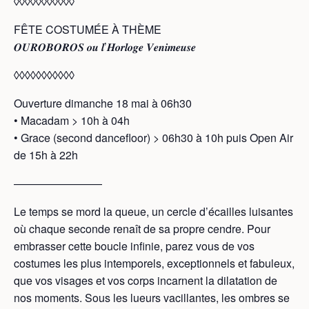
◊◊◊◊◊◊◊◊◊◊◊
FÊTE COSTUMÉE À THÈME
𝑶𝑼𝑹𝑶𝑩𝑶𝑹𝑶𝑺 𝒐𝒖 𝒍’𝑯𝒐𝒓𝒍𝒐𝒈𝒆 𝑽𝒆𝒏𝒊𝒎𝒆𝒖𝒔𝒆
◊◊◊◊◊◊◊◊◊◊◊
Ouverture dimanche 18 mai à 06h30
• Macadam > 10h à 04h
• Grace (second dancefloor) > 06h30 à 10h puis Open Air
de 15h à 22h
————————
Le temps se mord la queue, un cercle d’écailles luisantes
où chaque seconde renaît de sa propre cendre. Pour
embrasser cette boucle infinie, parez vous de vos
costumes les plus intemporels, exceptionnels et fabuleux,
que vos visages et vos corps incarnent la dilatation de
nos moments. Sous les lueurs vacillantes, les ombres se