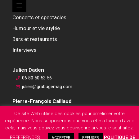
Concerts et spectacles
Humour et vie stylée
Bars et restaurants
Interviews
Julien Daden
06 80 50 53 56
julien@grabugemag.com
Pierre-François Caillaud
06 76 74 59 45
Ce site Web utilise des cookies pour améliorer votre
pierre-francois@grabugemag.com
expérience. Nous supposerons que vous êtes d'accord avec
Mentions légales
cela, mais vous pouvez vous désinscrire si vous le souhaitez.
PRÉFÉRENCES
POLITIQUE DE
ACCEPTER
REFUSER