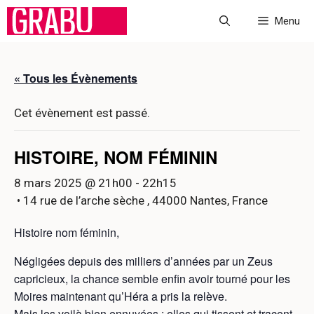
Aller
Menu
au
contenu
« Tous les Évènements
Cet évènement est passé.
HISTOIRE, NOM FÉMININ
8 mars 2025 @ 21h00
-
22h15
• 14 rue de l’arche sèche , 44000 Nantes, France
Histoire nom féminin,
Négligées depuis des milliers d’années par un Zeus
capricieux, la chance semble enfin avoir tourné pour les
Moires maintenant qu’Héra a pris la relève.
Mais les voilà bien ennuyées : elles qui tissent et tracent