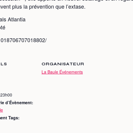
ent plus la prévention que l’extase.
ls Atlantia
té
/1018706707018802/
ILS
ORGANISATEUR
La Baule Événements
 23h00
rie d’Évènement:
le
ent Tags: