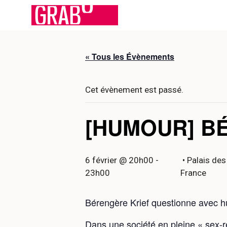
Aller
au
contenu
« Tous les Évènements
Cet évènement est passé.
[HUMOUR] B
6 février @ 20h00
-
• Palais des
23h00
France
Bérengère Krief questionne avec h
Dans une société en pleine « sex-ré