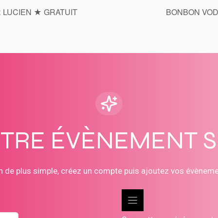
 LUCIEN ★ GRATUIT
BONBON VODO
OTRE ÉVÈNEMENT 
n de plus simple, créez un compte puis ajoutez vos évènem