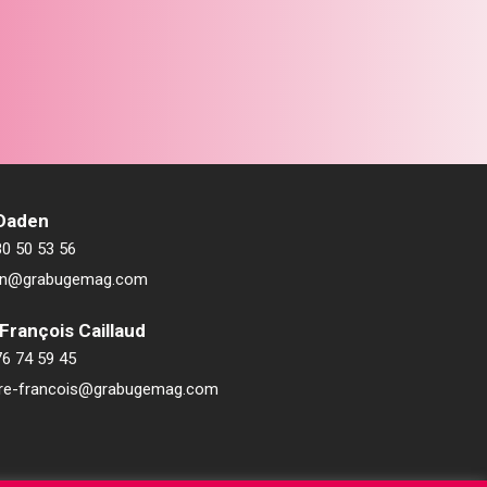
 Daden
80 50 53 56
ien@grabugemag.com
François Caillaud
76 74 59 45
rre-francois@grabugemag.com