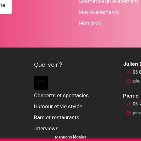
Soumettre un événement
te
Mes événements
Mon profil
Quoi voir ?
Julien
06 
jul
Concerts et spectacles
Pierre-
06 
Humour et vie stylée
pie
Bars et restaurants
Interviews
Mentions légales