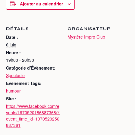
Ajouter au calendrier
DÉTAILS
ORGANISATEUR
Mystère Impro Club
Date :
6 juin
Heure :
19h00 - 20h30
Catégorie d’Évènement:
Spectacle
Évènement Tags:
humour
Site :
https://www.facebook.com/e
vents/1970520186887368/?
event_time_id=1970520256
887361