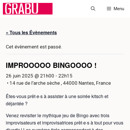
Aller
Menu
au
contenu
« Tous les Évènements
Cet évènement est passé.
IMPROOOOO BINGOOOO !
26 juin 2025 @ 21h00
-
22h15
• 14 rue de l’arche sèche , 44000 Nantes, France
Êtes-vous prêt·e·s à assister à une soirée kitsch et
déjantée ?
Venez revisiter le mythique jeu de Bingo avec trois
improvisateurs et improvisatrices prêt·e·s à tout pour vous
divertir ! Les numéros tirés correspondent à des