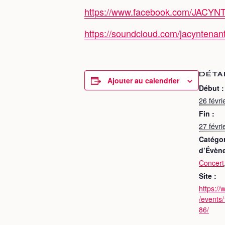
https://www.facebook.com/JACYN
https://soundcloud.com/jacyntenan
DÉTA
Ajouter au calendrier
Début :
26 févr
Fin :
27 févr
Catégor
d’Évèn
Concert
Site :
https:/
/events
86/