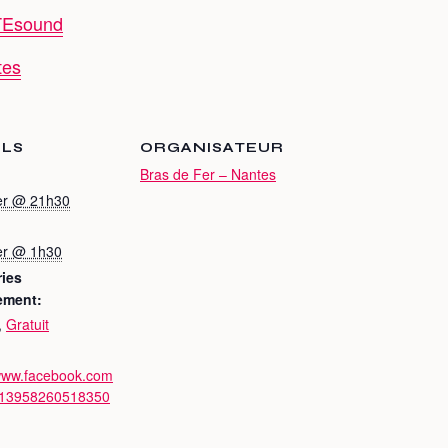
TEsound
tes
ILS
ORGANISATEUR
Bras de Fer – Nantes
ier @ 21h30
ier @ 1h30
ies
ement:
,
Gratuit
/www.facebook.com
/13958260518350