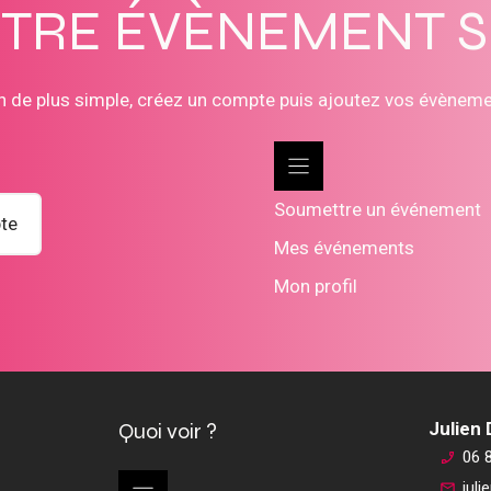
OTRE ÉVÈNEMENT 
n de plus simple, créez un compte puis ajoutez vos évènem
Soumettre un événement
te
Mes événements
Mon profil
Quoi voir ?
Julien
06 
jul