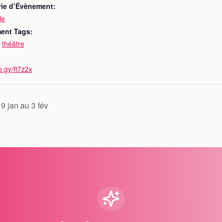
rie d’Évènement:
le
ent Tags:
,
théâtre
rb.gy/ft7z2x
9 jan au 3 fév