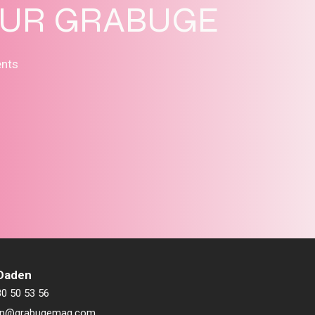
SUR GRABUGE
ents
 Daden
80 50 53 56
ien@grabugemag.com