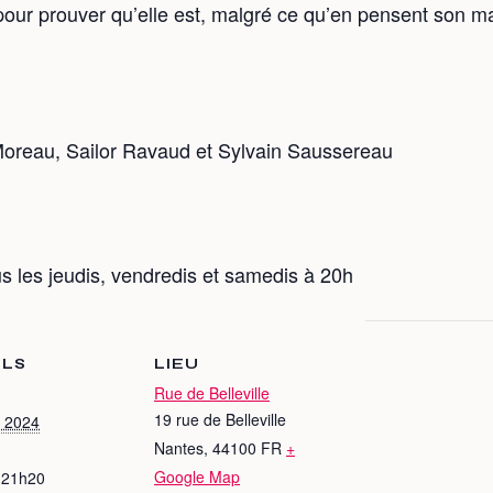
 pour prouver qu’elle est, malgré ce qu’en pensent son m
oreau, Sailor Ravaud et Sylvain Saussereau
ous les jeudis, vendredis et samedis à 20h
ILS
LIEU
Rue de Belleville
19 rue de Belleville
r 2024
Nantes
,
44100
FR
+
Google Map
 21h20