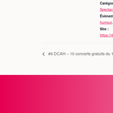
Catégo
Spectac
Évènem
humour
Site :
https://
#9 DCAH – 10 concerts gratuits du 1