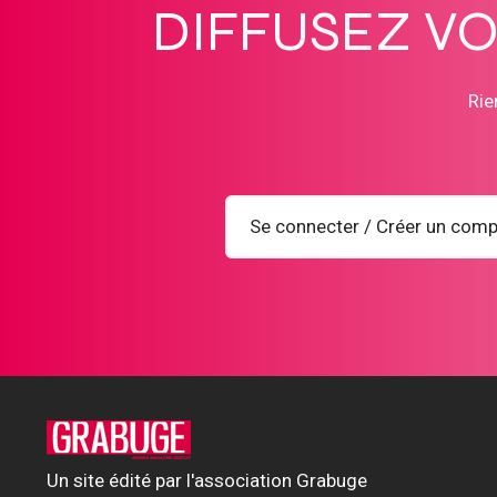
DIFFUSEZ V
Rie
Se connecter / Créer un comp
Un site édité par l'association Grabuge